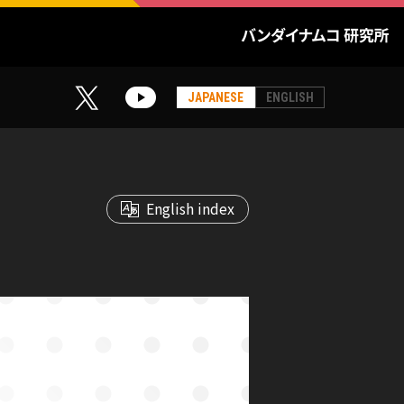
JAPANESE
ENGLISH
English index