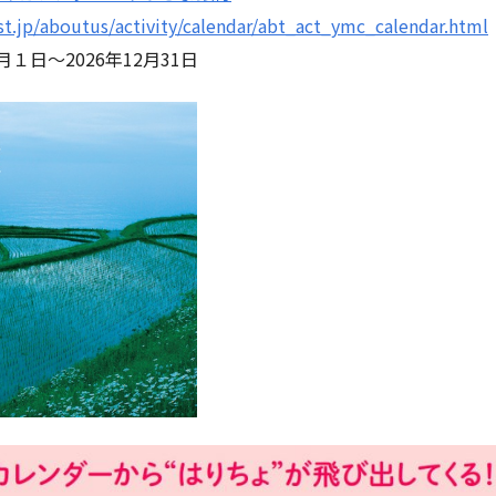
t.jp/aboutus/activity/calendar/abt_act_ymc_calendar.html
１日～2026年12月31日